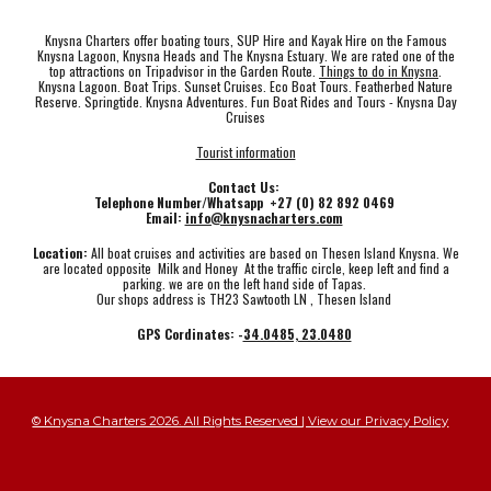
Knysna Charters offer boating tours, SUP Hire and Kayak Hire on the Famous
Knysna Lagoon, Knysna Heads and The Knysna Estuary. We are rated one of the
top attractions on Tripadvisor in the Garden Route.
Things to do in Knysna
.
Knysna Lagoon. Boat Trips. Sunset Cruises. Eco Boat Tours. Featherbed Nature
Reserve. Springtide. Knysna Adventures. Fun Boat Rides and Tours - Knysna Day
Cruises
Tourist information
Contact Us:
Telephone Number/Whatsapp +27 (0) 82 892 0469
Email:
info@knysnacharters.com
Location:
All boat cruises and activities are based on Thesen Island Knysna. We
are located opposite Milk and Honey At the traffic circle, keep left and find a
parking. we are on the left hand side of Tapas.
Our shops address is TH23 Sawtooth LN , Thesen Island
GPS Cordinates: -
34.0485, 23.0480
© Knysna Charters 2026. All Rights Reserved | View our Privacy Policy