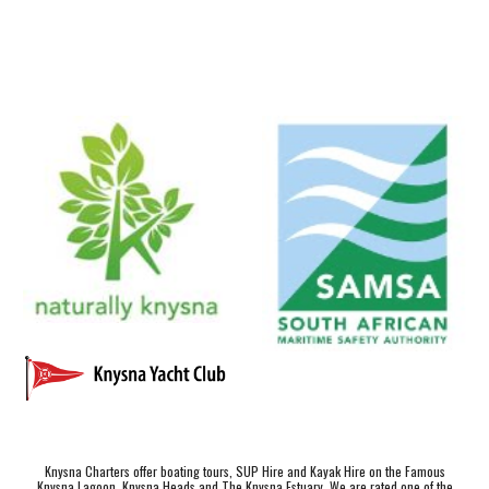
Knysna Charters offer boating tours, SUP Hire and Kayak Hire on the Famous
Knysna Lagoon, Knysna Heads and The Knysna Estuary. We are rated one of the