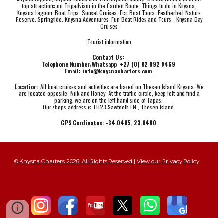
top attractions on Tripadvisor in the Garden Route.
Things to do in Knysna
.
Knysna Lagoon. Boat Trips. Sunset Cruises. Eco Boat Tours. Featherbed Nature
Reserve. Springtide. Knysna Adventures. Fun Boat Rides and Tours - Knysna Day
Cruises
Tourist information
Contact Us:
Telephone Number/Whatsapp +27 (0) 82 892 0469
Email:
info@knysnacharters.com
Location:
All boat cruises and activities are based on Thesen Island Knysna. We
are located opposite Milk and Honey At the traffic circle, keep left and find a
parking. we are on the left hand side of Tapas.
Our shops address is TH23 Sawtooth LN , Thesen Island
GPS Cordinates: -
34.0485, 23.0480
© Knysna Charters 2026. All Rights Reserved | View our Privacy Policy