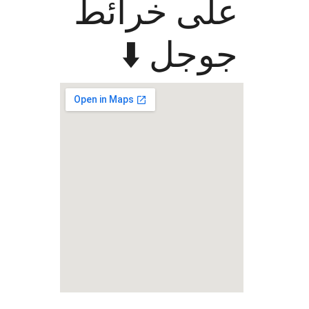
على خرائط
جوجل ⬇️