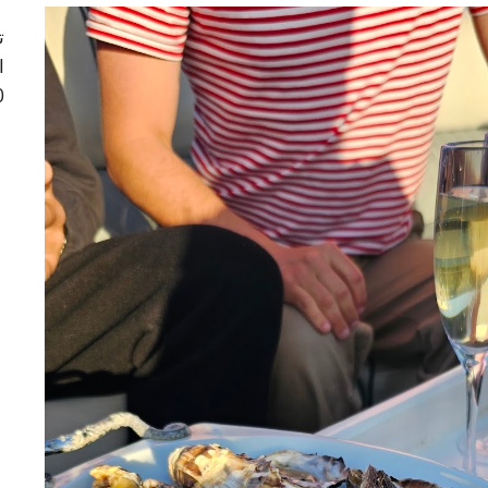
ت
ا
دقيقة .