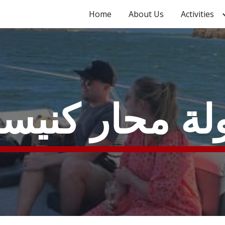
Home
About Us
Activities
ip to main content
Skip to navigat
لة محار كنيسن