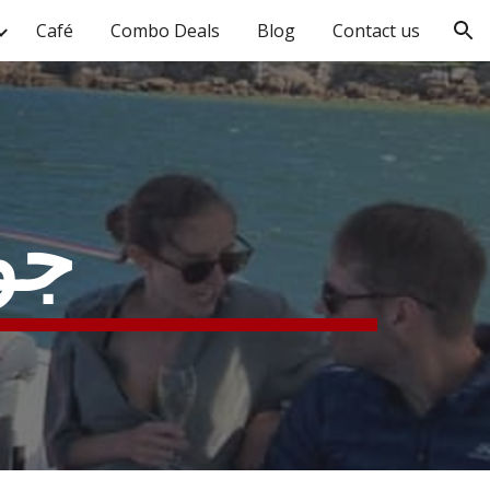
Café
Combo Deals
Blog
Contact us
ion
جو