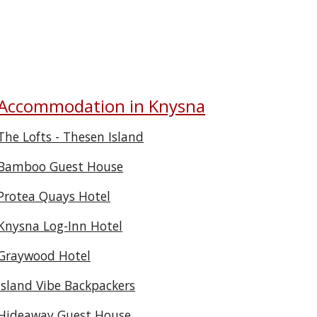
Accommodation in Knysna
The Lofts - Thesen Island
Bamboo Guest House
Protea Quays Hotel
Knysna Log-Inn Hotel
Graywood Hotel
Island Vibe Backpackers
Hideaway Guest House