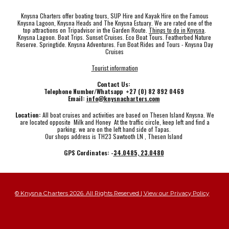
Knysna Charters offer boating tours, SUP Hire and Kayak Hire on the Famous
Knysna Lagoon, Knysna Heads and The Knysna Estuary. We are rated one of the
top attractions on Tripadvisor in the Garden Route.
Things to do in Knysna
.
Knysna Lagoon. Boat Trips. Sunset Cruises. Eco Boat Tours. Featherbed Nature
Reserve. Springtide. Knysna Adventures. Fun Boat Rides and Tours - Knysna Day
Cruises
Tourist information
Contact Us:
Telephone Number/Whatsapp +27 (0) 82 892 0469
Email:
info@knysnacharters.com
Location:
All boat cruises and activities are based on Thesen Island Knysna. We
are located opposite Milk and Honey At the traffic circle, keep left and find a
parking. we are on the left hand side of Tapas.
Our shops address is TH23 Sawtooth LN , Thesen Island
GPS Cordinates: -
34.0485, 23.0480
© Knysna Charters 2026. All Rights Reserved | View our Privacy Policy