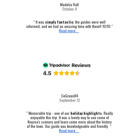
Madelia Hall
October
8
" It was
simply fantastic
; the guides were well
informed, and we had an amazing time with them!! 10/10 "
Read more...
CeGreen84
September 12
"
Memorable trip - one of our
holiday highlights
.
Really
enjoyable this trip .It was a lovely way to see some of
Knysna's scenery and learn some more about the history
of the town. Our guide was knowledgeable and friendly. "
Read more...