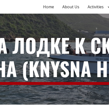
Home
About Us
Activities
ip to main content
Skip to navigat
А ЛОДКЕ К 
А (KNYSNA 