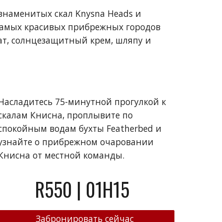
знаменитых скал Knysna Heads и
 самых красивых прибрежных городов
ат, солнцезащитный крем, шляпу и
Насладитесь 75-минутной прогулкой к
скалам Книсна, проплывите по
спокойным водам бухты Featherbed и
узнайте о прибрежном очаровании
Книсна от местной команды.
R550 | 01H15
Забронировать сейчас