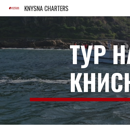
KNYSNA CHARTERS
Sk
ТУР Н
КНИСН