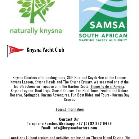
Knysna Charters offer boating tours, SUP Hire and Kayak Hire on the Famous
Knysna Lagoon, Knysna Heads and The Knysna Estuary. We are rated one of the
top attractions on Tripadvisor in the Garden Route.
Things to do in Knysna
.
Knysna Lagoon. Boat Trips. Sunset Cruises. Eco Boat Tours. Featherbed Nature
Reserve. Springtide. Knysna Adventures. Fun Boat Rides and Tours - Knysna Day
Cruises
Tourist information
Contact Us:
Telephone Number/Whatsapp +27 (0) 82 892 0469
Email:
info@knysnacharters.com
Location:
All boat cruises and activities are based on Thesen Island Knysna. We